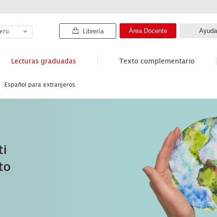
Área Docente
Ayuda
Librería
erú
Lecturas graduadas
Texto complementario
Español para extranjeros
ti
to